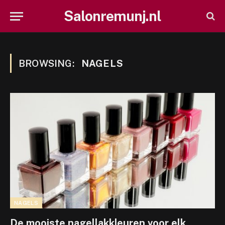
Salonremunj.nl
BROWSING:
NAGELS
NAGELS
De mooiste nagellakkleuren voor elk