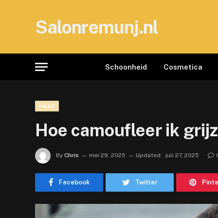
Salonremunj.nl
Schoonheid
Cosmetica
HAAR
Hoe camoufleer ik grijz
By
Chris
mei 29, 2025
Updated:
juli 27, 2025
Facebook
Twitter
Pint