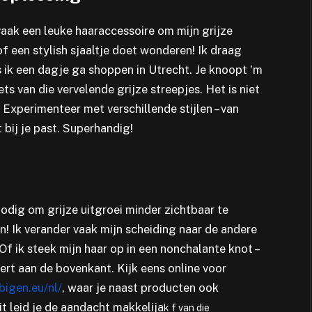
 vaak een leuke haaraccessoire om mijn grijze
f een stylish sjaaltje doet wonderen! Ik draag
s ik een dagje ga shoppen in Utrecht. Je knoopt ‘m
ets van die vervelende grijze streepjes. Het is niet
Experimenteer met verschillende stijlen – van
t bij je past. Superhandig!
dig om grijze uitgroei minder zichtbaar te
n! Ik verander vaak mijn scheiding naar de andere
 Of ik steek mijn haar op in een nonchalante knot –
ert aan de bovenkant. Kijk eens online voor
/bigen.eu/nl/
, waar je naast producten ook
it leid je de aandacht makkelija
k
f van die