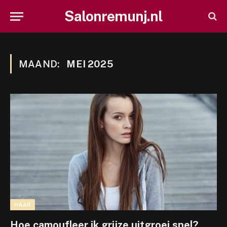
Salonremunj.nl
MAAND:
MEI 2025
HAAR
Hoe camoufleer ik grijze uitgroei snel?